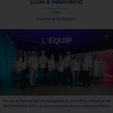
LLUM & INNOVACIÓ
LAB 4
Il·lumina la foscor!
L
´EQUIP
Un equip format per investigadores, científics i enginyeres
del Sincrotró ALBA us acompanyarà durant aquesta Missió.