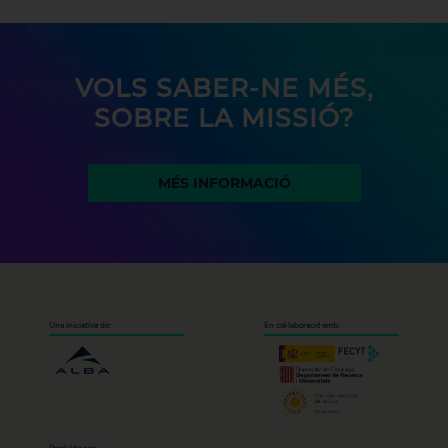
VOLS SABER-NE MÉS,
SOBRE LA MISSIÓ?
MÉS INFORMACIÓ
Una iniciativa de:
En col·laboració amb: