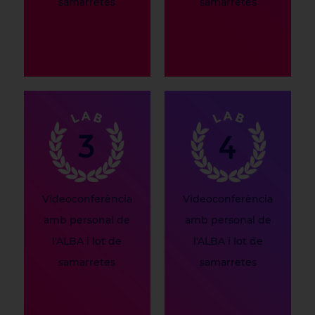
samarretes
samarretes
Videoconferència
Videoconferència
amb personal de
amb personal de
l'ALBA i lot de
l'ALBA i lot de
samarretes
samarretes