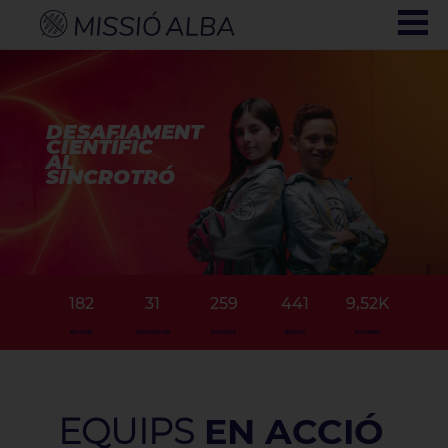
DESAFIAMENT
CIENTÍFIC
AL
SINCROTRÓ
182
31
259
441
9,52K
ESCOLES
PROVÍNCIES
DOCENTS
EQUIPS
ALUMNES
EQUIPS
EN ACCIÓ