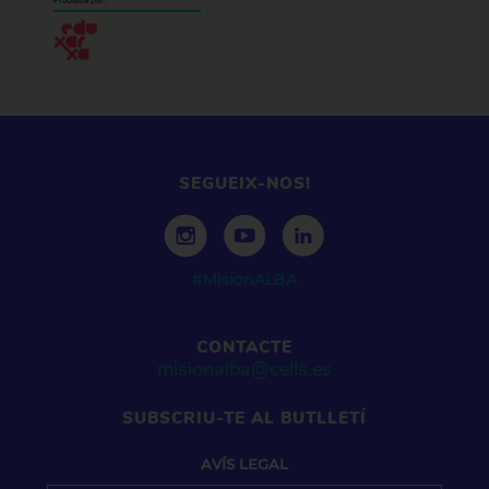
Produïda per:
SEGUEIX-NOS!
#MisionALBA
CONTACTE
misionalba@cells.es
SUBSCRIU-TE AL BUTLLETÍ
AVÍS
LEGAL