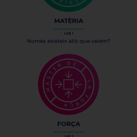
MATÈRIA
LAB 1
Només existeix allò que veiem?
FORÇA
LAB 2