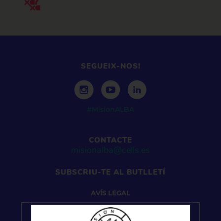
SEGUEIX-NOS!
#MisionALBA
CONTACTE
misionalba@cells.es
SUBSCRIU-TE AL BUTLLETÍ
AVÍS
LEGAL
Pel que fa a la gestió de dades personals, el seu