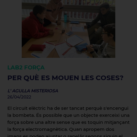
LAB2
FORÇA
PER QUÈ ES MOUEN LES COSES?
L' AGULLA MISTERIOSA
26/04/2022
El circuit elèctric ha de ser tancat perquè s'encengui
la bombeta. És possible que un objecte exerceixi una
força sobre una altre sense que es toquin mitjançant
la força electromagnètica. Quan apropem dos
imans es poden ajuntar o repel·lir segons siguin el