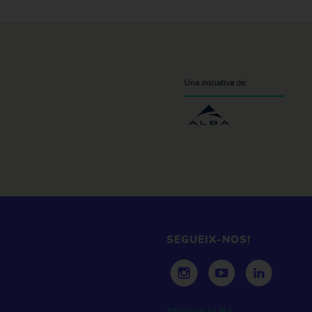
Una iniciativa de:
SEGUEIX-NOS!
#MisionALBA