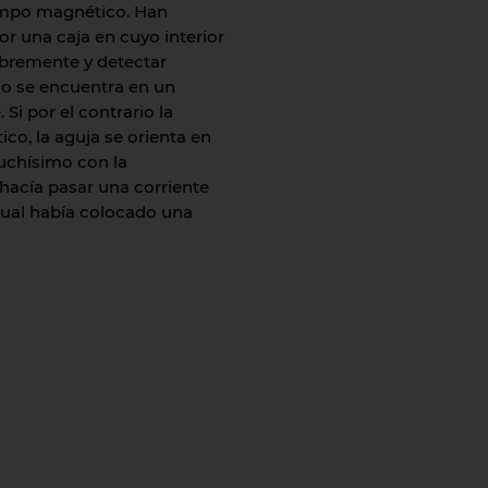
campo magnético. Han
or una caja en cuyo interior
ibremente y detectar
 no se encuentra en un
Si por el contrario la
o, la aguja se orienta en
uchísimo con la
 hacía pasar una corriente
 cual había colocado una