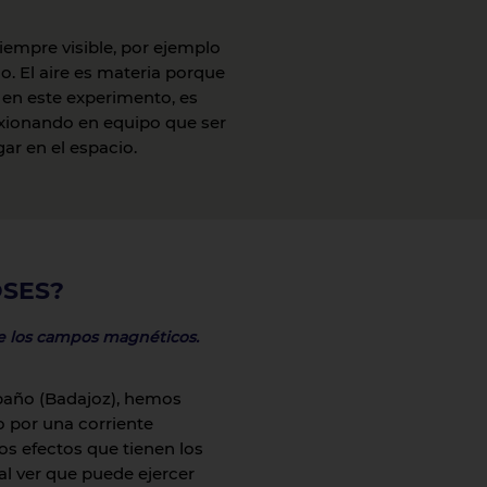
empre visible, por ejemplo
lo. El aire es materia porque
n este experimento, es
exionando en equipo que ser
ar en el espacio.
OSES?
 de los campos magnéticos.
baño (Badajoz), hemos
 por una corriente
Los efectos que tienen los
l ver que puede ejercer