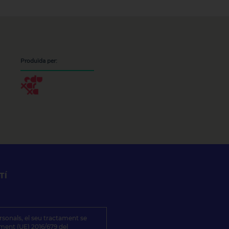
Produïda per:
TÍ
ersonals, el seu tractament se
ament (UE) 2016/679 del