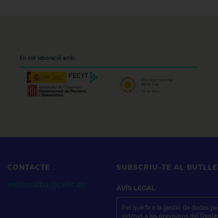
En col·laboració amb:
CONTACTE
SUBSCRIU-TE AL BUTLLE
misionalba@cells.es
AVÍS
LEGAL
Pel que fa a la gestió de dades p
sotmet a les previsions del Regl