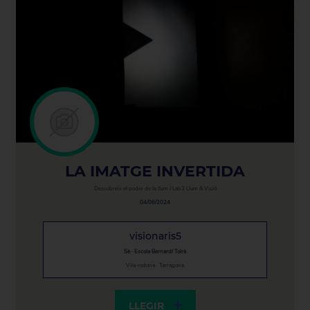
LA IMATGE INVERTIDA
Descobreix el poder de la llum / Lab3 Llum & Visió
04/06/2024
visionaris5
5è · Escola Bernardí Tolrà
Vila-rodona · Tarragona
LLEGIR