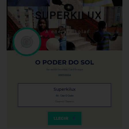
O PODER DO SOL
Fes visible l'invisible / Lab3 Energia
30/05/2024
Superkilux
6è · Ceip O Couto
Ourense · Ourense
LLEGIR