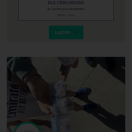
ELS CERCADORS
6è · CENTRE ESCOLAR EMPORDÀ
ROSES · Girona
LLEGIR