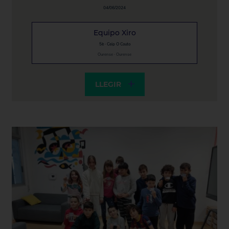
04/06/2024
Equipo Xiro
5è · Ceip O Couto
Ourense · Ourense
LLEGIR