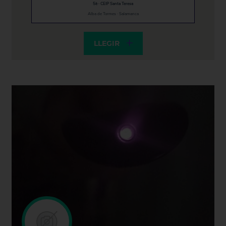
5è · CEIP Santa Teresa
Alba de Tormes · Salamanca
LLEGIR