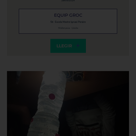
28/05/2024
EQUIP GROC
5è · Escola Mestre Ignasi Peraire
Mollerussa · Lleida
LLEGIR