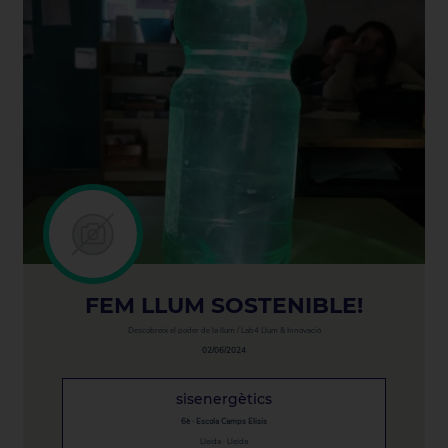
FEM LLUM SOSTENIBLE!
Descobreix el poder de la llum / Lab4 Llum & Innovació
02/06/2024
sisenergètics
6è · Escola Camps Elisis
Lleida · Lleida