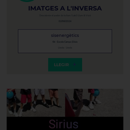
IMATGES A L'INVERSA
Descobreix el poder de la llum / Lab3 Llum & Visió
02/06/2024
sisenergètics
6è · Escola Camps Elisis
Lleida · Lleida
LLEGIR