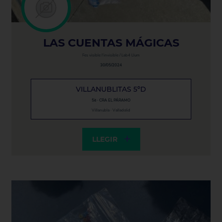
LAS CUENTAS MÁGICAS
Fes visible l'invisible / Lab4 Llum
30/05/2024
VILLANUBLITAS 5ºD
5è · CRA EL PÁRAMO
Villanubla · Valladolid
LLEGIR