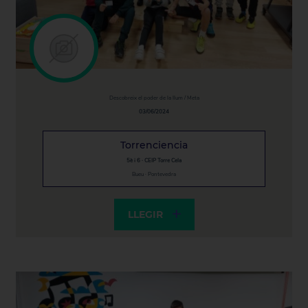
Descobreix el poder de la llum / Meta
03/06/2024
Torrenciencia
5è i 6 · CEIP Torre Cela
Bueu · Pontevedra
LLEGIR