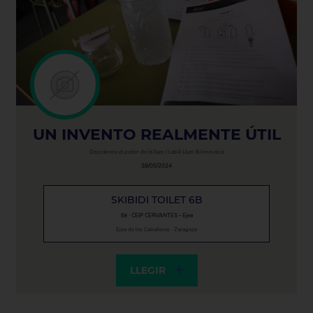
UN INVENTO REALMENTE ÚTIL
Descobreix el poder de la llum / Lab4 Llum & Innovació
28/05/2024
SKIBIDI TOILET 6B
6è · CEIP CERVANTES - Ejea
Ejea de los Caballeros · Zaragoza
LLEGIR