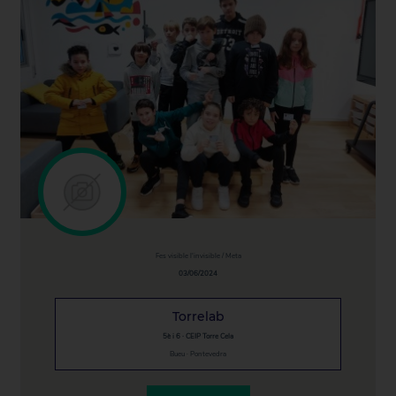
Fes visible l'invisible / Meta
03/06/2024
Torrelab
5è i 6 · CEIP Torre Cela
Bueu · Pontevedra