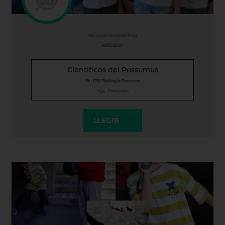
Fes visible l'invisible / Meta
30/05/2024
Científicos del Possumus
5è · CPR Plurilingüe Possumus
Vigo · Pontevedra
LLEGIR