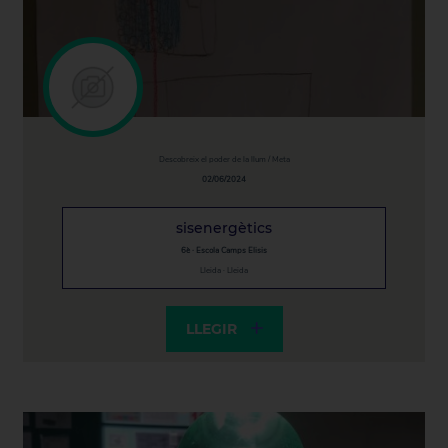
Descobreix el poder de la llum / Meta
02/06/2024
sisenergètics
6è · Escola Camps Elisis
Lleida · Lleida
LLEGIR