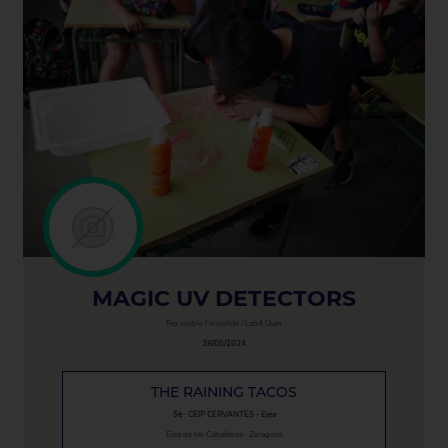
MAGIC UV DETECTORS
Fes visible l'invisible / Lab4 Llum
28/05/2024
THE RAINING TACOS
5è · CEIP CERVANTES - Ejea
Ejea de los Caballeros · Zaragoza