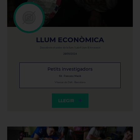
LLUM ECONÒMICA
Descobreix el poder de la llum / Lab4 Llum & Innovació
28/05/2024
Petits investigadors
6è · Francesc Macià
Vilassar de Dalt · Barcelona
LLEGIR