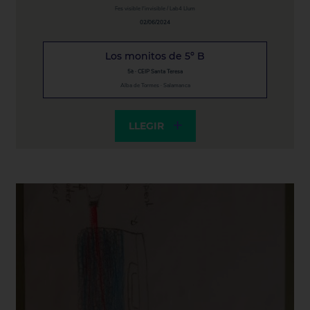
Fes visible l'invisible / Lab4 Llum
02/06/2024
Los monitos de 5º B
5è · CEIP Santa Teresa
Alba de Tormes · Salamanca
LLEGIR