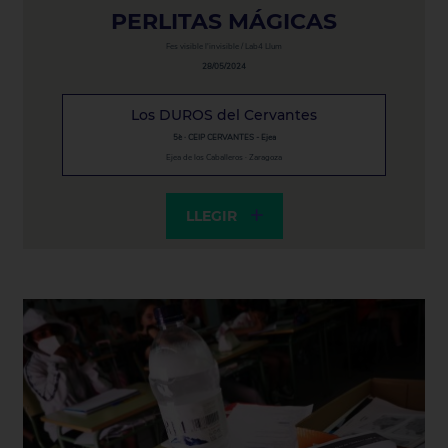
PERLITAS MÁGICAS
Fes visible l'invisible / Lab4 Llum
28/05/2024
Los DUROS del Cervantes
5è · CEIP CERVANTES - Ejea
Ejea de los Caballeros · Zaragoza
LLEGIR