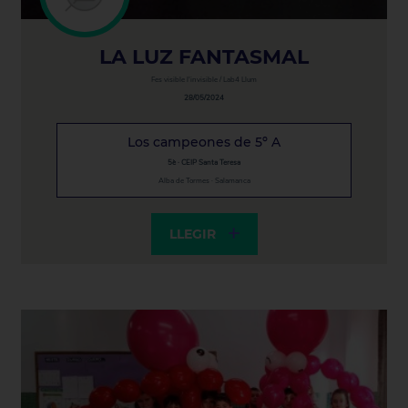
LA LUZ FANTASMAL
Fes visible l'invisible / Lab4 Llum
28/05/2024
Los campeones de 5º A
5è · CEIP Santa Teresa
Alba de Tormes · Salamanca
LLEGIR