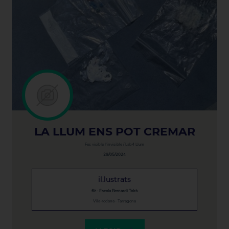
LA LLUM ENS POT CREMAR
Fes visible l'invisible / Lab4 Llum
29/05/2024
il.lustrats
6è · Escola Bernardí Tolrà
Vila-rodona · Tarragona