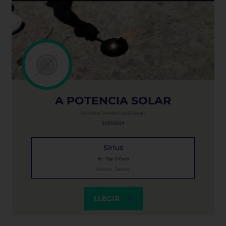
A POTENCIA SOLAR
Fes visible l'invisible / Lab3 Energia
31/05/2024
Sirius
6è · Ceip O Couto
Ourense · Ourense
LLEGIR