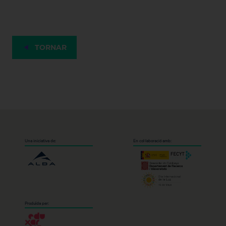
TORNAR
Una iniciativa de:
En col·laboració amb:
Produïda per: