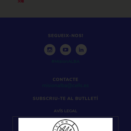
SEGUEIX-NOS!
#MisionALBA
CONTACTE
misionalba@cells.es
SUBSCRIU-TE AL BUTLLETÍ
AVÍS
LEGAL
Pel que fa a la gestió de dades personals, el seu
tractament se sotmet a les previsions del Reglament